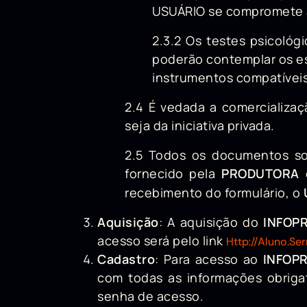
USUÁRIO se compromete a
2.3.2 Os testes psicológ
poderão contemplar os es
instrumentos compatívei
2.4 É vedada a comercializaç
seja da iniciativa privada.
2.5
Todos os documentos so
fornecido pela
PRODUTORA 
recebimento do formulário, o
Aquisição
: A aquisição do
INFOP
acesso será pelo link
Http://aluno.se
Cadastro
: Para acesso ao
INFOP
com todas as informações obrigat
senha de acesso.