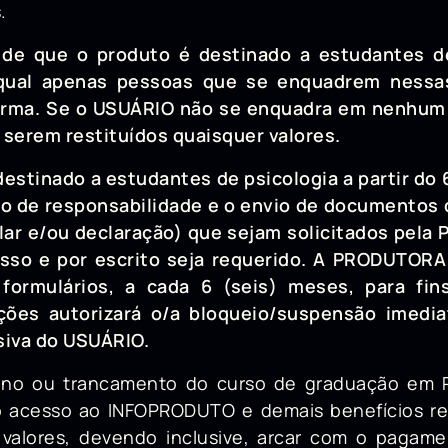
.
de que o produto é destinado a estudantes de 
 qual apenas pessoas que se enquadrem nessas
orma. Se o USUÁRIO não se enquadra em nenhum 
 serem restituídos quaisquer valores.
estinado a estudantes de psicologia a partir do 6
mo de responsabilidade e o envio de documentos 
olar e/ou declaração) que sejam solicitados pel
esso e por escrito seja requerido. A PRODUTOR
ormulários, a cada 6 (seis) meses, para fin
ões autorizará o/a bloqueio/suspensão imedia
usiva do USUÁRIO.
ono ou trancamento do curso de graduação em Ps
 acesso ao INFOPRODUTO e demais benefícios rela
valores, devendo inclusive, arcar com o pagamen