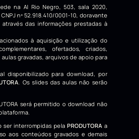
de na Al Rio Negro, 503, sala 2020,
 o CNPJ nº 52.918.410/0001-10, doravante
o através das informações prestadas à
acionados à aquisição e utilização do
omplementares, ofertados, criados,
 aulas gravadas, arquivos de apoio para
al disponibilizado para download, por
UTORA
. Os slides das aulas
não
serão
DUTORA será permitido o download não
plataforma.
o ser interrompidas pela
PRODUTORA
a
sso aos conteúdos gravados e demais