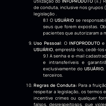
utilização do
INFOPRODUTO
(ii.) 
de conduta, inclusive nos grupos (
legislação .
8.1
O
USUÁRIO
se responsabi
seus que forem expostas. Ob
pacientes que autorizaram a
Uso Pessoal
: O
INFOPRODUTO
e 
USUÁRIO
, emprestá-los, cedê-los
9.1 A senha e e-mail cadastra
e intransferíveis e garant
exclusivamente do
USUÁRIO
,
terceiros.
Regras de Conduta:
Para a fruiç
respeitar a legislação, os termos
incentive crimes ou qualquer for
falsos, desrespeitosos, que vio