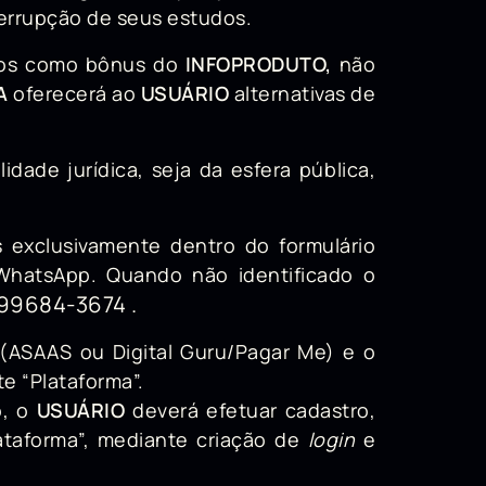
errupção de seus estudos.
eados como bônus do
INFOPRODUTO,
não
A
oferecerá ao
USUÁRIO
alternativas de
ade jurídica, seja da esfera pública,
 exclusivamente dentro do formulário
 WhatsApp.
Quando não identificado o
99684-3674
.
s (ASAAS ou Digital Guru/Pagar Me) e o
e “Plataforma”.
o, o
USUÁRIO
deverá efetuar cadastro,
ataforma”, mediante criação de
login
e