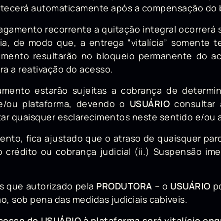
ontecerá automaticamente após a compensação do 
pagamento recorrente a quitação integral ocorrer
ia, de modo que, a entrega “vitalícia” somente t
amento resultarão no bloqueio permanente do a
a a reativação do acesso.
mento estarão sujeitas a cobrança de determinad
 e/ou plataforma, devendo o
USUÁRIO
consultar 
star quaisquer esclarecimentos neste sentido e/ou
nto, fica ajustado que o atraso de quaisquer parce
o crédito ou cobrança judicial (ii.) Suspensão i
s que autorizado pela
PRODUTORA
– o
USUÁRIO
po
o, sob pena das medidas judiciais cabíveis.
cesso do USUÁRIO à plataforma será vitalício en