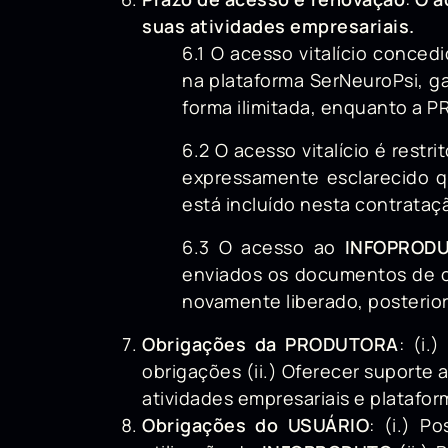
suas atividades empresariais.
6.1 O acesso vitalício conce
na plataforma SerNeuroPsi, ga
forma ilimitada, enquanto a 
6.2 O acesso vitalício é res
expressamente esclarecido q
está incluído nesta contrataç
6.3 O acesso ao
INFOPROD
enviados os documentos de c
novamente liberado, posteri
Obrigações da PRODUTORA
: (i.
obrigações (ii.) Oferecer suporte 
atividades empresariais e plataform
Obrigações do USUÁRIO
: (i.) P