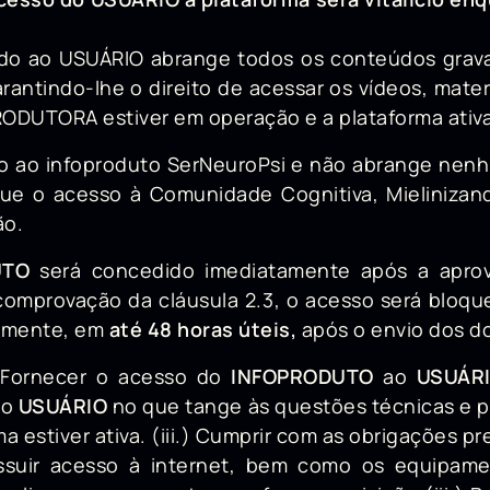
dido ao USUÁRIO abrange todos os conteúdos grava
rantindo-lhe o direito de acessar os vídeos, mate
PRODUTORA estiver em operação e a plataforma ativ
trito ao infoproduto SerNeuroPsi e não abrange n
ue o acesso à Comunidade Cognitiva, Mielinizan
ão.
UTO
será concedido imediatamente após a apro
omprovação da cláusula 2.3, o acesso será bloq
ormente, em
até 48 horas úteis,
após o envio dos 
) Fornecer o acesso do
INFOPRODUTO
ao
USUÁR
ao
USUÁRIO
no que tange às questões técnicas e 
a estiver ativa. (iii.) Cumprir com as obrigações pr
ossuir acesso à internet, bem como os equipame