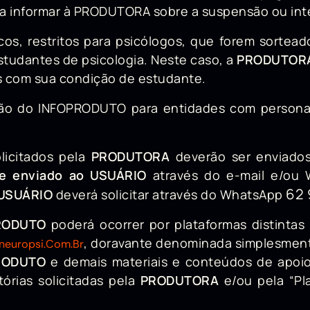
 informar à PRODUTORA sobre a suspensão ou int
icos, restritos para psicólogos, que forem sort
tudantes de psicologia. Neste caso, a
PRODUTOR
s com sua condição de estudante.
ão do INFOPRODUTO para entidades com personalid
licitados pela
PRODUTORA
deverão ser enviados
e enviado ao USUÁRIO
através do e-mail e/ou
62 
USUÁRIO
deverá solicitar através do WhatsApp
RODUTO
poderá ocorrer por plataformas distinta
, doravante denominada simplesment
rneuropsi.com.br
RODUTO
e demais materiais e conteúdos de apoi
órias solicitadas pela
PRODUTORA
e/ou pela “Pl