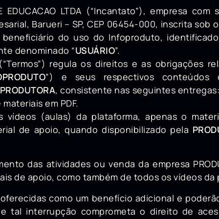
 EDUCACAO LTDA (“Incantato”), empresa com se
resarial, Barueri – SP, CEP 06454-000, inscrita sob
 beneficiário do uso do Infoproduto, identificad
nte denominado “
USUÁRIO
”.
“Termos”) regula os direitos e as obrigações rel
OPRODUTO
”) e seus respectivos conteúdos c
PRODUTORA
, consistente nas seguintes entregas:
materiais em PDF.
s vídeos (aulas) da plataforma, apenas o materi
rial de apoio, quando disponibilizado pela
PROD
amento das atividades ou venda da empresa PRO
ais de apoio, como também de todos os vídeos da 
ão oferecidas como um benefício adicional e poderã
e tal interrupção comprometa o direito de ace