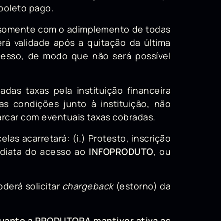
boleto pago.
á somente com o adimplemento de todas
erá validade após a quitação da última
cesso, de modo que não será possível
as taxas pela instituição financeira
as condições junto à instituição, não
 arcar com eventuais taxas cobradas.
las acarretará: (i.) Protesto, inscrição
mediata do acesso ao
INFOPRODUTO
, ou
derá solicitar
chargeback
(estorno) da
quanto a PRODUTORA mantiver ativa as