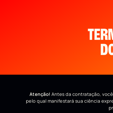
TER
D
Atenção!
Antes da contratação, você
pelo qual manifestará sua ciência exp
p