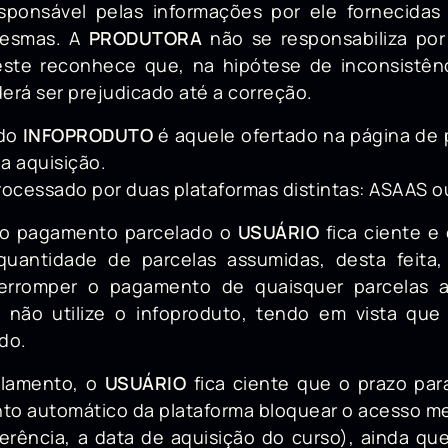
ponsável pelas informações por ele fornecidas
mesmas. A
PRODUTORA
não se responsabiliza por 
ste reconhece que, na hipótese de inconsistênc
derá ser prejudicado até a correção.
 do
INFOPRODUTO
é aquele ofertado na página d
 aquisição.
rocessado por duas plataformas distintas: ASAAS o
elo pagamento parcelado o
USUÁRIO
fica ciente e
quantidade de parcelas assumidas, desta feit
terromper o pagamento de quaisquer parcelas 
o não utilize o infoproduto, tendo em vista qu
ado.
celamento, o
USUÁRIO
fica ciente que o prazo pa
ento automático da plataforma bloquear o acesso 
erência, a data de aquisição do curso), ainda qu