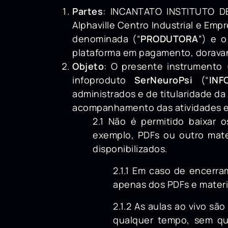
Partes
: INCANTATO INSTITUTO DE
Alphaville Centro Industrial e Emp
denominada (“
PRODUTORA
”) e o
plataforma em pagamento, dorava
Objeto
: O presente instrumento (
infoproduto
SerNeuroPsi
(“
INF
administrados e de titularidade da
acompanhamento das atividades e 
2.1 Não é permitido baixar o
exemplo, PDFs ou outro mate
disponibilizados.
2.1.1 Em caso de encerr
apenas dos PDFs e materi
2.1.2 As aulas ao vivo s
qualquer tempo, sem qu