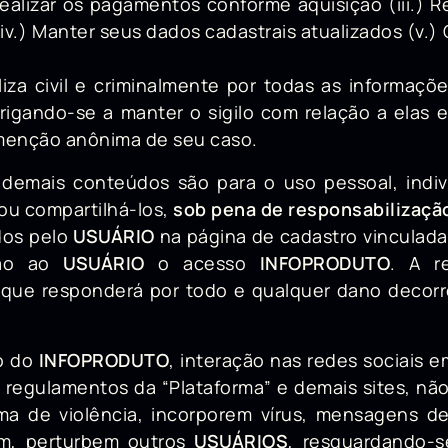
Realizar os pagamentos conforme aquisição (iii.) R
iv.) Manter seus dados cadastrais atualizados (v.)
liza civil e criminalmente por todas as informaç
rigando-se a manter o sigilo com relação a elas
 menção anônima de seu caso.
demais conteúdos são para o uso pessoal, indivi
 ou compartilhá-los,
sob pena de responsabilização 
dos pelo
USUÁRIO
na página de cadastro vinculad
irão ao
USUÁRIO
o acesso
INFOPRODUTO
. A r
 que responderá por todo e qualquer dano decorr
ão do
INFOPRODUTO
, interação nas redes sociais 
 e regulamentos da “Plataforma” e demais sites, 
ma de violência, incorporem vírus, mensagens de 
lem, perturbem outros
USUÁRIOS
, resguardando-