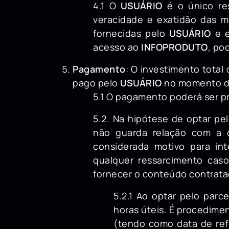
4.1 O
USUÁRIO
é o único res
veracidade e exatidão das 
fornecidas pelo
USUÁRIO
e e
acesso ao
INFOPRODUTO
, po
Pagamento
: O investimento total
pago pelo
USUÁRIO
no momento da
5.1 O pagamento poderá ser p
5.2. Na hipótese de optar p
não guarda relação com a 
considerada motivo para in
qualquer ressarcimento cas
fornecer o conteúdo contrat
5.2.1 Ao optar pelo par
horas úteis. É procedim
(tendo como data de ref