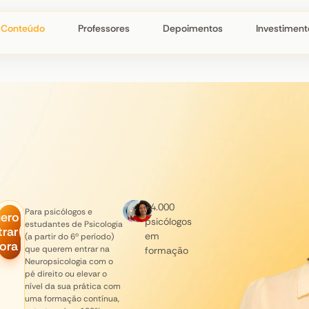
Conteúdo
Professores
Depoimentos
Investiment
+4.000
Para psicólogos e
ero
psicólogos
estudantes de Psicologia
trar
em
(a partir do 6º período)
ora
que querem entrar na
formação
Neuropsicologia com o
pé direito ou elevar o
nível da sua prática com
uma formação contínua,