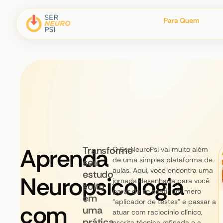
Para Quem
Aprenda
Transforme
O SerNeuroPsi vai muito além
Qu
de uma simples plataforma de
seu
En
aulas. Aqui, você encontra uma
estudo
Neuropsicologia
Ag
jornada desenhada para você
solto
parar de se sentir um mero
em
“aplicador de testes” e passar a
com
uma
atuar com raciocínio clínico,
prática
escrita técnica refinada e a