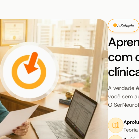
A Solução
Apren
com c
clínic
A verdade é
você sem ap
O SerNeuroP
Aprof
Teoria