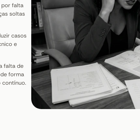
por falta
ças soltas
duzir casos
cnico e
 falta de
 de forma
o contínuo.