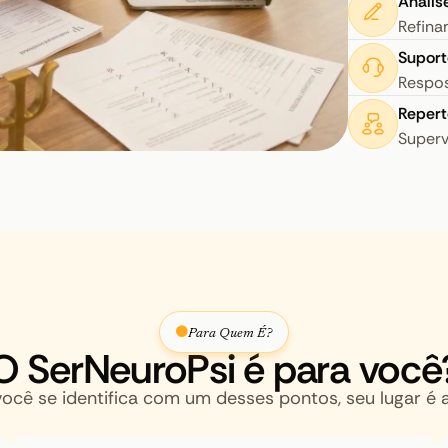
Anális
Refina
Suport
Respos
Repert
Superv
Para Quem É?
O SerNeuroPsi é para você
você se identifica com um desses pontos, seu lugar é a